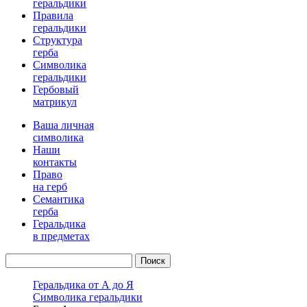
геральдики
Правила
геральдики
Структура
герба
Символика
геральдики
Гербовый
матрикул
Ваша личная
символика
Наши
контакты
Право
на герб
Семантика
герба
Геральдика
в предметах
Геральдика от А до Я
Символика геральдики