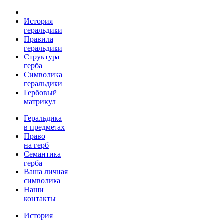
История
геральдики
Правила
геральдики
Структура
герба
Символика
геральдики
Гербовый
матрикул
Геральдика
в предметах
Право
на герб
Семантика
герба
Ваша личная
символика
Наши
контакты
История