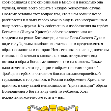
соотносящаяся с его описаниями в Библии и насколько она
удачная, лучше всего решать в каждом конкретном случае.
Поэтому оставим этот вопрос тем, кто в нем больше всего
разбирается и в чьих гербах можно видеть его изображенным
чаще всего - церкви. Как собственно и
изображения на гербах
Бога-сына (Иисуса Христа) в образе человека или же
младенца на руках Богоматери, а также Бога-Святого Духа в
виде голубя, чьим наиболее впечатляющим представляется
образ посланника в истории Ноя - его появление над ковчегом
с оливковой ветвью в клюве - как знак отступления вод
потопа и образа Бога, сменившего гнев на милость. Также
надо отметить, что традиции изображения единосущной
Тройцы в гербах, в основном близки западноевропейской
геральдике, в то время как в России изображение Христа не
принято, в силу самой немыслимости "приватизации" образа
Воплощенного Бога в виде чьей-то эмблемы. Хотя
исключения конечно же есть и у нас.