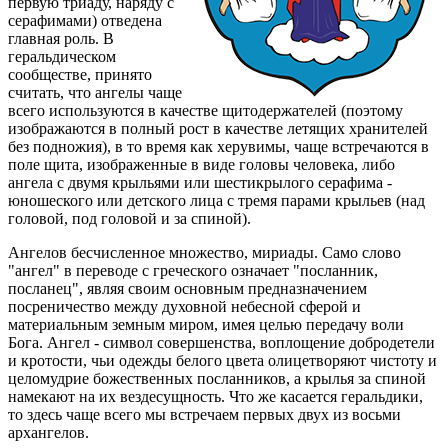
первую триаду, наряду с
серафимами)
отведена
главная роль. В
геральдическом
сообществе, принято
считать, что ангелы чаще
всего используются в качестве щитодержателей (поэтому
изображаются в полный рост в качестве летящих хранителей
без подножия), в то время как херувимы, чаще встречаются в
поле щита, изображенные в виде головы человека, либо
ангела с двумя крыльями или шестикрылого серафима -
юношеского или детского лица с тремя парами крыльев (над
головой, под головой и за спиной).
Ангелов бесчисленное множество, мириады.
Само слово
"ангел" в переводе с греческого означает "посланник,
посланец", являя своим основным предназначением
посреничество между духовной небесной сферой и
материальным земным миром, имея целью передачу воли
Бога. Ангел - символ совершенства, воплощение добродетели
и кротости, чьи одежды белого цвета олицетворяют чистоту и
целомудрие божественных посланников, а крылья за спиной
намекают на их вездесущность. Что же касается геральдики,
то здесь чаще всего мы встречаем первых двух из восьми
архангелов.