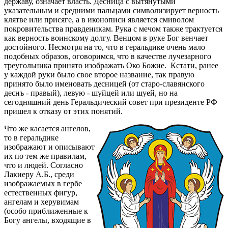
державу, означает власть. Десница с вытянутыми
указательным и средними пальцами символизирует верность
клятве или присяге, а в иконописи является смиволом
покровительства правденикам. Рука с мечом также трактуется
как верность воинскому долгу. Венцом в руке Бог венчает
достойного. Несмотря на то, что в геральдике очень мало
подобных образов, оговоримся, что в качестве лучезарного
треугольника принято изображать Око Божие. Кстати, ранее
у каждой руки было свое второе название, так правую
принято было именовать десницей (от старо-славянского
деснъ - правый), левую - шуйцей или шуей, но на
сегодняшний день Геральдический совет при президенте РФ
пришел к отказу от этих понятий.
Что же касается ангелов,
то в геральдике
изображают и описывают
их по тем же правилам,
что и людей. Согласно
Лакиеру А.Б., среди
изображаемых в гербе
естественных фигур,
ангелам и херувимам
(особо приближенные к
Богу ангелы, входящие в