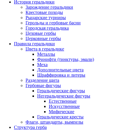
История геральдики
Зарождение геральдики
Крестовые походы
Рыцарские турниры
Герольды и гербовые басни
Городская геральдика
Цеховые гербы
Церковные гербы
Правила геральдики
Цвета в геральдике
Металлы
Финифти (тинктуры, эмали)
Меха
Дополнительные цвета
Шраффировка и литеры
Разделение щита
Гербовые фигуры
Геральдические фигуры
Негеральдические фигуры
Естественные
Искусственные
Мифические
Геральдические кресты
Флаги, штандарты, вымпелы
Структура герба