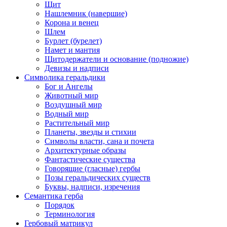
Щит
Нашлемник (навершие)
Корона и венец
Шлем
Бурлет (бурелет)
Намет и мантия
Щитодержатели и основание (подножие)
Девизы и надписи
Символика геральдики
Бог и Ангелы
Животный мир
Воздушный мир
Водный мир
Растительный мир
Планеты, звезды и стихии
Символы власти, сана и почета
Архитектурные образы
Фантастические существа
Говорящие (гласные) гербы
Позы геральдических существ
Буквы, надписи, изречения
Семантика герба
Порядок
Терминология
Гербовый матрикул